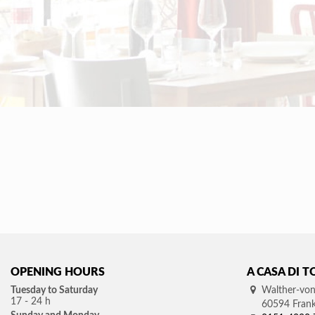
OPENING HOURS
A CASA DI T
Tuesday
to Saturday
Walther-von
17 - 24 h
60594
Fran